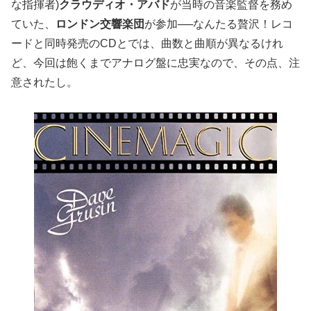
な指揮者)
クラウディオ・アバド
が当時の音楽監督を務め
ていた、
ロンドン交響楽団
が参加──なんたる贅沢！レコ
ードと同時発売のCDとでは、曲数と曲順が異なるけれ
ど、今回は飽くまでアナログ盤に忠実なので、その点、注
意されたし。