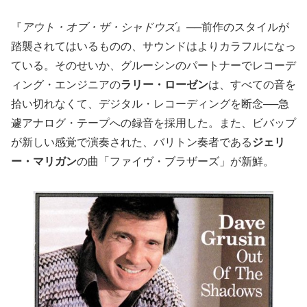
『
アウト・オブ・ザ・シャドウズ
』──前作のスタイルが
踏襲されてはいるものの、サウンドはよりカラフルになっ
ている。そのせいか、グルーシンのパートナーでレコーデ
ィング・エンジニアの
ラリー・ローゼン
は、すべての音を
拾い切れなくて、デジタル・レコーディングを断念──急
遽アナログ・テープへの録音を採用した。また、ビバップ
が新しい感覚で演奏された、バリトン奏者である
ジェリ
ー・マリガン
の曲「ファイヴ・ブラザーズ」が新鮮。