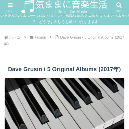
FUSION
JAZZ
SOUNDTRACK
IN
メニュー
検索
いささか気ままに──ではありますが 素敵な音楽をご紹介してまいりますの
で どうぞよろしくお願いいたします♪
ホーム
Fusion
Dave Grusin / 5 Original Albums (2017
年)
Dave Grusin / 5 Original Albums (2017年)