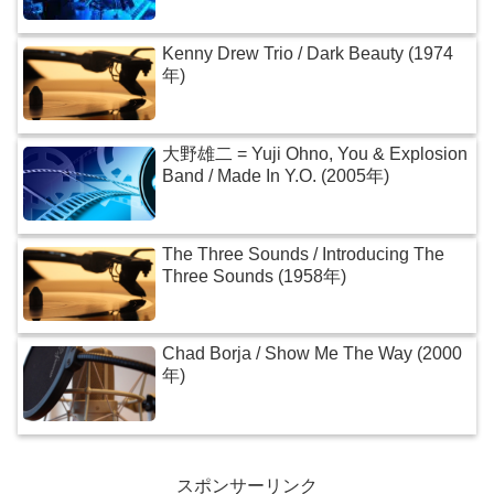
Kenny Drew Trio / Dark Beauty (1974
年)
大野雄二 = Yuji Ohno, You & Explosion
Band / Made In Y.O. (2005年)
The Three Sounds / Introducing The
Three Sounds (1958年)
Chad Borja / Show Me The Way (2000
年)
スポンサーリンク