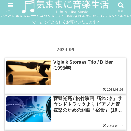
FUSION
JAZZ
SOUNDTRACK
IN
メニュー
検索
いささか気ままに──ではありますが 素敵な音楽をご紹介してまいりますの
で どうぞよろしくお願いいたします♪
2023-09
Vigleik Storaas Trio / Bilder
(1995年)
2023.09.24
菅野光亮 / 松竹映画『砂の器』サ
ウンドトラックより ピアノと管
弦楽のための組曲「宿命」 (1975
年)
2023.09.17