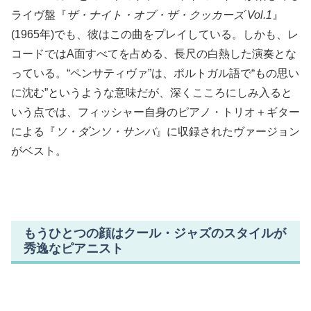
ライヴ盤『
ザ・ナイト・オブ・ザ・クッカーズ Vol.1
』
(1965年)でも、彼はこの曲をプレイしている。しかも、レ
コードではA面すべてを占める、長尺の白熱した演奏とな
っている。“ペンサティヴァ”は、ポルトガル語で“もの思い
に沈む”というような意味だが、深くこころにしみ入ると
いう点では、フィッシャー自身のピアノ・トリオ＋ギター
による『
ソ・ダンソ・サンバ
』に収録されたヴァージョン
がベスト。
もうひとつの顔はクール・ジャズのスタイルが
秀逸なピアニスト