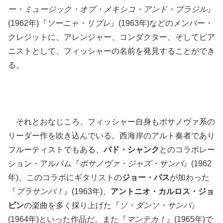
ー・ミュージック・オブ・メキシコ・アンド・ブラジル
』
(1962年)『
ソーニャ・リブレ
』(1963年)などのメンバー・
クレジットに、アレンジャー、コンダクター、そしてピア
ニストとして、フィッシャーの名前を発見することができ
る。
それとおなじころ、フィッシャー自身もボサノヴァ系の
リーダー作を吹き込んでいる。西海岸のアルト奏者であり
フルーティストでもある、
バド・シャンク
とのコラボレー
ション・アルバム『
ボサノヴァ・ジャズ・サンバ
』(1962
年)、このコラボにギタリストの
ジョー・パス
が加わった
『
ブラサンバ！
』(1963年)、
アントニオ・カルロス・ジョ
ビン
の楽曲を多く採り上げた『
ソ・ダンソ・サンバ
』
(1964年)といった作品だ。また『
マンテカ！
』(1965年)で