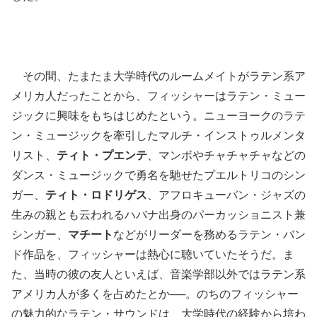
その間、たまたま大学時代のルームメイトがラテン系ア
メリカ人だったことから、フィッシャーはラテン・ミュー
ジックに興味をもちはじめたという。ニューヨークのラテ
ン・ミュージックを牽引したマルチ・インストゥルメンタ
リスト、
ティト・プエンテ
、マンボやチャチャチャなどの
ダンス・ミュージックで勇名を馳せたプエルトリコのシン
ガー、
ティト・ロドリゲス
、アフロキューバン・ジャズの
生みの親とも云われるハバナ出身のパーカッショニスト兼
シンガー、
マチート
などがリーダーを務めるラテン・バン
ド作品を、フィッシャーは熱心に聴いていたそうだ。ま
た、当時の彼の友人といえば、音楽学部以外ではラテン系
アメリカ人が多くを占めたとか──。のちのフィッシャー
の魅力的なラテン・サウンドは、大学時代の経験から培わ