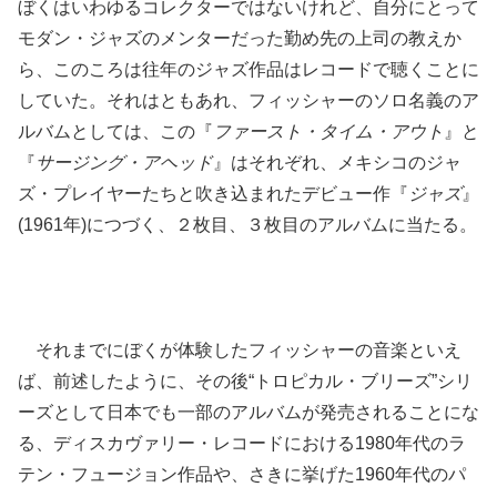
ぼくはいわゆるコレクターではないけれど、自分にとって
モダン・ジャズのメンターだった勤め先の上司の教えか
ら、このころは往年のジャズ作品はレコードで聴くことに
していた。それはともあれ、フィッシャーのソロ名義のア
ルバムとしては、この『
ファースト・タイム・アウト
』と
『
サージング・アヘッド
』はそれぞれ、メキシコのジャ
ズ・プレイヤーたちと吹き込まれたデビュー作『
ジャズ
』
(1961年)につづく、２枚目、３枚目のアルバムに当たる。
それまでにぼくが体験したフィッシャーの音楽といえ
ば、前述したように、その後“トロピカル・ブリーズ”シリ
ーズとして日本でも一部のアルバムが発売されることにな
る、ディスカヴァリー・レコードにおける1980年代のラ
テン・フュージョン作品や、さきに挙げた1960年代のパ