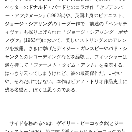
ペッターの
ドナルド・バード
とのコラボ作『
セプテンバ
ー・アフタヌーン
』(1982年)や、英国出身のピアニスト、
ジョージ・シアリング
の
リーダー作で、前述の「ペンサテ
ィヴァ」も採り上げられた『
ジョージ・シアリング・ボサ
ノヴァ
』(1963年)において、美しいストリングスのアレン
ジを披露。さきに挙げた
ディジー・ガレスピー
や
バド・シ
ャンク
とのレコーディングなどを経験し、フィッシャーは
満を持して『
ファースト・タイム・アウト
』を発表する。
はっきり云ってしまうけれど、彼の最高傑作だ。いやい
や、それだけではない。本作はピアノ・トリオ作品史上に
残る名盤と、ぼくは思うのである。
サイドを務めるのは、
ゲイリー・ピーコック
(b)と
ジー
ン・ストーン
(ds)。特に技巧派と云われるピーコックの芸