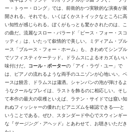
ー・トゥー・ロング」では、前衛的かつ実験的な演奏が展
開される。それでも、いくばくかストイックなところに高
い知性が感じられる。ぼくがもっとも驚かされたのは、こ
の曲だ。流麗なスロー・バラード「ピース・フォー・スコ
ッティ」は、いたって叙情的で美しい。ミディアム・ブル
ース「ブルース・フォー・ホーム」も、きわめてシンプル
でソフィスティケーテッド。ドラムスによるオカズもいい
味付けだ。
コール・ポーター
の「アイ・ラヴ・ユー」で
は、ピアノの流れるような両手のユニゾンが心地いい。ベ
ースは饒舌、ドラムスは瀟洒。シャンパンの泡が弾けるよ
うなクールなプレイは、ラストを飾るのに相応しい。そし
て本作の最大の収穫といえば、ラテン・サイドでは窺い知
れぬフィッシャーの優れたピアニズムを確認できる──と
いうことである。ぜひ、スタンダード中心でスウィンギー
な『
サージング・アヘッド
』とあわせて、お聴きいただき
たい。