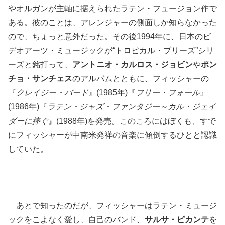
やオルガンが主軸に据えられたラテン・フュージョン作で
ある。彼のことは、アレンジャーの側面しか知らなかった
ので、ちょっと意外だった。その後1994年に、日本のビ
デオアーツ・ミュージックが“トロピカル・ブリーズ”シリ
ーズと銘打って、
アントニオ・カルロス・ジョビン
や
ポン
チョ・サンチェス
のアルバムとともに、フィッシャーの
『
クレイジー・バード
』(1985年)『
フリー・フォール
』
(1986年)『
ラテン・ジャズ・ファンタジー～カル・ジェイ
ダーに捧ぐ
』(1988年)を発売。このころにはぼくも、すで
にフィッシャーが中南米発祥の音楽に傾倒するひとと認識
していた。
あとで知ったのだが、フィッシャーはラテン・ミュージ
ックをこよなく愛し、自己のバンド、
サルサ・ピカンテ
を