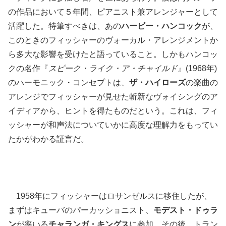
の作品において５年間、ピアニスト兼アレンジャーとして
活躍した。特筆すべきは、あの
ハービー・ハンコック
が、
このときのフィッシャーのヴォーカル・アレンジメントか
ら多大な影響を受けたと語っていること。しかもハンコッ
クの名作『
スピーク・ライク・ア・チャイルド
』(1968年)
のハーモニック・コンセプトは、
ザ・ハイローズ
の楽曲の
アレンジでフィッシャーが見せた斬新なヴォイシングのア
イディアから、ヒントを得たものだという。これは、フィ
ッシャーが和声法についていかに高度な理解力をもってい
たかがわかる証言だ。
1958年にフィッシャーはロサンゼルスに移住したが、
まずはキューバのパーカッショニスト、
モデスト・ドゥラ
ン
が率いる
チャランガ・キングス
に参加。その後、トラン