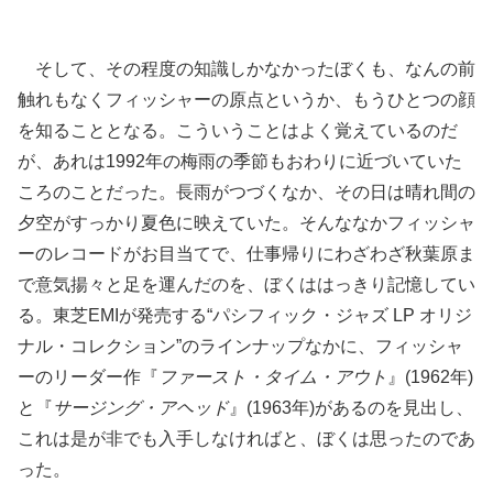
そして、その程度の知識しかなかったぼくも、なんの前
触れもなくフィッシャーの原点というか、もうひとつの顔
を知ることとなる。こういうことはよく覚えているのだ
が、あれは1992年の梅雨の季節もおわりに近づいていた
ころのことだった。長雨がつづくなか、その日は晴れ間の
夕空がすっかり夏色に映えていた。そんななかフィッシャ
ーのレコードがお目当てで、仕事帰りにわざわざ秋葉原ま
で意気揚々と足を運んだのを、ぼくははっきり記憶してい
る。東芝EMIが発売する“パシフィック・ジャズ LP オリジ
ナル・コレクション”のラインナップなかに、フィッシャ
ーのリーダー作『
ファースト・タイム・アウト
』(1962年)
と『
サージング・アヘッド
』(1963年)があるのを見出し、
これは是が非でも入手しなければと、ぼくは思ったのであ
った。