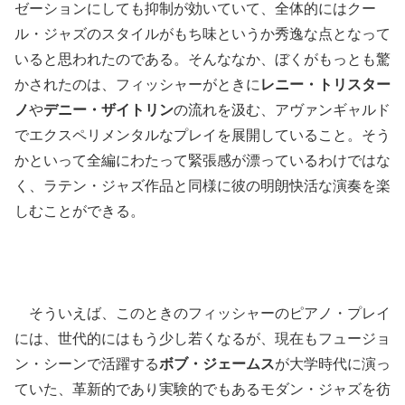
ゼーションにしても抑制が効いていて、全体的にはクー
ル・ジャズのスタイルがもち味というか秀逸な点となって
いると思われたのである。そんななか、ぼくがもっとも驚
かされたのは、フィッシャーがときに
レニー・トリスター
ノ
や
デニー・ザイトリン
の流れを汲む、アヴァンギャルド
でエクスペリメンタルなプレイを展開していること。そう
かといって全編にわたって緊張感が漂っているわけではな
く、ラテン・ジャズ作品と同様に彼の明朗快活な演奏を楽
しむことができる。
そういえば、このときのフィッシャーのピアノ・プレイ
には、世代的にはもう少し若くなるが、現在もフュージョ
ン・シーンで活躍する
ボブ・ジェームス
が大学時代に演っ
ていた、革新的であり実験的でもあるモダン・ジャズを彷