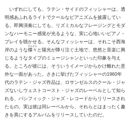
いずれにしても、ラテン・サイドのフィッシャーは、透
明感あふれるライトでクールなピアニズムを披露してい
る。即興演奏にしても、リズミカルなフレージングとモダ
ンなハーモニー感覚が光るような、実に心地いいピアノ・
プレイを聴かせる。そんなフィッシャーは、それこそ西海
さんさん
岸のような
燦々
と陽光が降り注ぐ土地で、悠然と音楽に興
じるようなタイプのミュージシャンといった印象を与え
る。ところが彼には、そういうイメージからかけ離れた意
外な一面があった。さきに挙げたフィッシャーの1960年
代のラテン・ジャズ作品は、ロサンゼルスのクール・ジャ
ズないしウェストコースト・ジャズのレーベルとして知ら
れる、パシフィック・ジャズ・レコードからリリースされ
たもの。実は彼は同レーベルから、それらとはまったく趣
きを異にするアルバムをリリースしていたのだ。