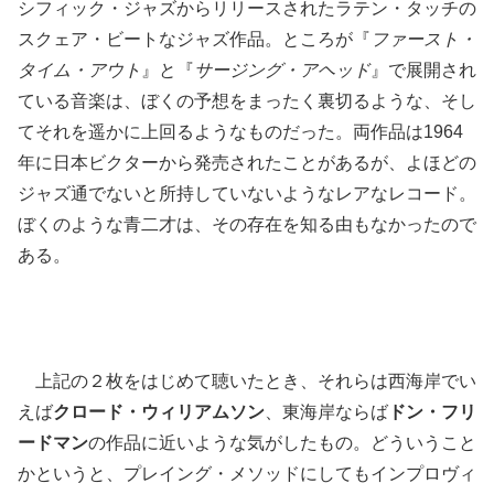
シフィック・ジャズからリリースされたラテン・タッチの
スクェア・ビートなジャズ作品。ところが『
ファースト・
タイム・アウト
』と『
サージング・アヘッド
』で展開され
ている音楽は、ぼくの予想をまったく裏切るような、そし
てそれを遥かに上回るようなものだった。両作品は1964
年に日本ビクターから発売されたことがあるが、よほどの
ジャズ通でないと所持していないようなレアなレコード。
ぼくのような青二才は、その存在を知る由もなかったので
ある。
上記の２枚をはじめて聴いたとき、それらは西海岸でい
えば
クロード・ウィリアムソン
、東海岸ならば
ドン・フリ
ードマン
の作品に近いような気がしたもの。どういうこと
かというと、プレイング・メソッドにしてもインプロヴィ