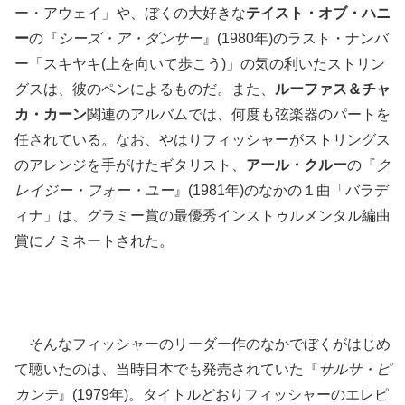
ー・アウェイ」や、ぼくの大好きな
テイスト・オブ・ハニ
ー
の『
シーズ・ア・ダンサー
』(1980年)のラスト・ナンバ
ー「スキヤキ(上を向いて歩こう)」の気の利いたストリン
グスは、彼のペンによるものだ。また、
ルーファス＆チャ
カ・カーン
関連のアルバムでは、何度も弦楽器のパートを
任されている。なお、やはりフィッシャーがストリングス
のアレンジを手がけたギタリスト、
アール・クルー
の『
ク
レイジー・フォー・ユー
』(1981年)のなかの１曲「バラデ
ィナ」は、グラミー賞の最優秀インストゥルメンタル編曲
賞にノミネートされた。
そんなフィッシャーのリーダー作のなかでぼくがはじめ
て聴いたのは、当時日本でも発売されていた『
サルサ・ピ
カンテ
』(1979年)。タイトルどおりフィッシャーのエレピ