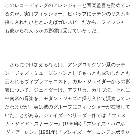
このレコーディングのアレンジャーと音楽監督を務めてい
るのが、実はフィッシャー。ビバップにラテンのリズムを
採り入れたひとといえばガレスピーだから、フィッシャー
も彼からなんらかの影響は受けていそうだ。
さらにつけ加えるならば、アングロサクソン系のラテ
ン・ジャズ・ミュージシャンとしてもっとも成功したとも
云われるヴィブラフォニスト、
カル・ジェイダー
からの影
響について。ジェイダーは、アフリカ、カリブ海、それに
中南米の音楽を、モダン・ジャズに採り入れて演奏してい
たわけだが、実は彼のグループにフィッシャーが在籍して
いたことがある。ジェイダーのリーダー作では『
ウェス
ト・サイド・ストーリー
』(1960年)『
プレイズ・ハロル
ド・アーレン
』(1961年)『
プレイズ・ザ・コンテンポラリ