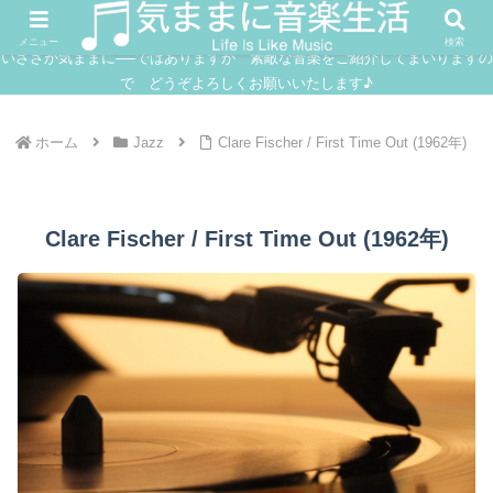
FUSION
JAZZ
SOUNDTRACK
IN
メニュー
検索
いささか気ままに──ではありますが 素敵な音楽をご紹介してまいりますの
で どうぞよろしくお願いいたします♪
ホーム
Jazz
Clare Fischer / First Time Out (1962年)
Clare Fischer / First Time Out (1962年)