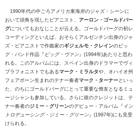
1990年代の中ごろアメリカ東海岸のジャズ・シーンに
おいて頭角を現したピアニスト、
アーロン・ゴールドバー
グ
についてもおなじことが云える。ゴールドバーグの初レ
コーディングといえば、おそらくアルゼンチン出身のジャ
ズ・ピアニストで作曲家の
ギジェルモ・クレイン
のビッ
グ・バンド作品『
ビッグ・ヴァン
』(1994年)あたりと思わ
れる。このアルバムには、スペイン出身のドラマーでヴィ
ブラフォニストでもある
マーク・ミラルタ
や、オハイオ州
フェアボーン生まれのテナー奏者
マーク・ターナー
といっ
た、のちにゴールドバーグにとって重要な僚友となるミュ
ージシャンも参加している。さらに彼のクレジットは、テ
ナー奏者の
ジミー・グリーン
のデビュー・アルバム『
イン
トロデューシング・ジミー・グリーン
』(1997年)にも見受
けられる。