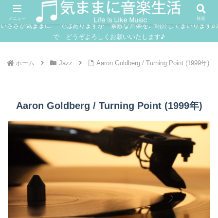
FUSION
JAZZ
SOUNDTRACK
IN
メニュー
検索
いささか気ままに──ではありますが 素敵な音楽をご紹介してまいりますの
で どうぞよろしくお願いいたします♪
ホーム
Jazz
Aaron Goldberg / Turning Point (1999年)
Aaron Goldberg / Turning Point (1999年)