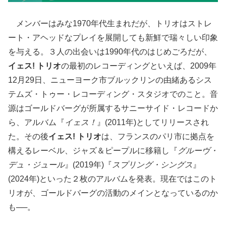
メンバーはみな1970年代生まれだが、トリオはストレ
ート・アヘッドなプレイを展開しても新鮮で瑞々しい印象
を与える。３人の出会いは1990年代のはじめごろだが、
イェス! トリオ
の最初のレコーディングといえば、2009年
12月29日、ニューヨーク市ブルックリンの由緒あるシス
テムズ・トゥー・レコーディング・スタジオでのこと。音
源はゴールドバーグが所属するサニーサイド・レコードか
ら、アルバム『
イェス！
』(2011年)としてリリースされ
た。その後
イェス! トリオ
は、フランスのパリ市に拠点を
構えるレーベル、ジャズ＆ピープルに移籍し『
グルーヴ・
デュ・ジュール
』(2019年)『
スプリング・シングス
』
(2024年)といった２枚のアルバムを発表。現在ではこのト
リオが、ゴールドバーグの活動のメインとなっているのか
も──。