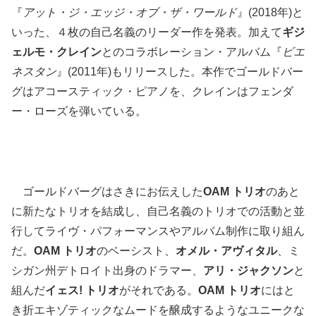
『
アット・ジ・エッジ・オブ・ザ・ワールド
』(2018年)と
いった、４枚の自己名義のリーダー作を発表。加えて
ギジ
ェルモ・クレイン
とのコラボレーション・アルバム『
ビエ
ネスタン
』(2011年)もリリースした。本作でゴールドバー
グはアコースティック・ピアノを、クレインはフェンダ
ー・ローズを弾いている。
ゴールドバーグはさきにお伝えした
OAM トリオ
のあと
に新たなトリオを結成し、自己名義のトリオでの活動と並
行してライヴ・パフォーマンスやアルバム制作に取り組ん
だ。
OAM トリオ
のベーシスト、
オメル・アヴィタル
、ミ
シガン州デトロイト出身のドラマー、
アリ・ジャクソン
と
組んだ
イェス! トリオ
がそれである。
OAM トリオ
にはと
き折エキゾティックなムードを醸成するようなユニークな