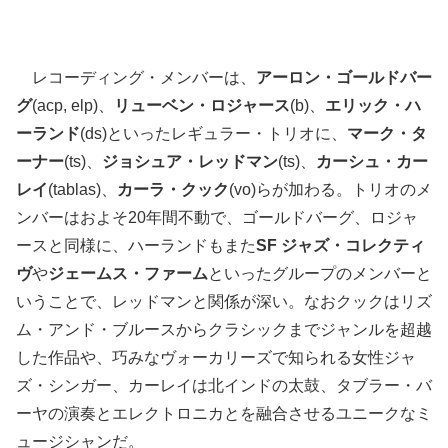
レコーディング・メンバーは、
アーロン・ゴールドバー
グ
(acp, elp)、
リューベン・ロジャース
(b)、
エリック・ハ
ーランド
(ds)といったレギュラー・トリオに、
マーク・タ
ーナー
(ts)、
ジョシュア・レッドマン
(ts)、
カーシュ・カー
レイ
(tablas)、
カーラ・クック
(vo)らが加わる。トリオのメ
ンバーはおよそ20年間不動で、ゴールドバーグ、ロジャ
ースと同様に、ハーランドもまた
SF ジャズ・コレクティ
ヴ
や
ジェームス・ファーム
といったグループのメンバーと
いうことで、レッドマンと関係が深い。なおクックはリズ
ム・アンド・ブルースからクラシックまでジャンルを超越
した作品や、巧みなヴォーカリーズで知られる女性ジャ
ズ・シンガー、カーレイは北インドの太鼓、タブラー・バ
ーヤの演奏とエレクトロニカとを融合させるユニークなミ
ュージシャンだ。