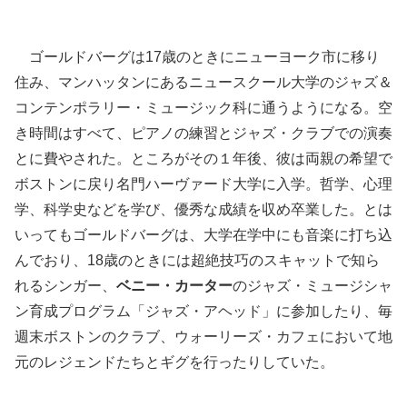
ゴールドバーグは17歳のときにニューヨーク市に移り
住み、マンハッタンにあるニュースクール大学のジャズ＆
コンテンポラリー・ミュージック科に通うようになる。空
き時間はすべて、ピアノの練習とジャズ・クラブでの演奏
とに費やされた。ところがその１年後、彼は両親の希望で
ボストンに戻り名門ハーヴァード大学に入学。哲学、心理
学、科学史などを学び、優秀な成績を収め卒業した。とは
いってもゴールドバーグは、大学在学中にも音楽に打ち込
んでおり、18歳のときには超絶技巧のスキャットで知ら
れるシンガー、
ベニー・カーター
のジャズ・ミュージシャ
ン育成プログラム「ジャズ・アヘッド」に参加したり、毎
週末ボストンのクラブ、ウォーリーズ・カフェにおいて地
元のレジェンドたちとギグを行ったりしていた。