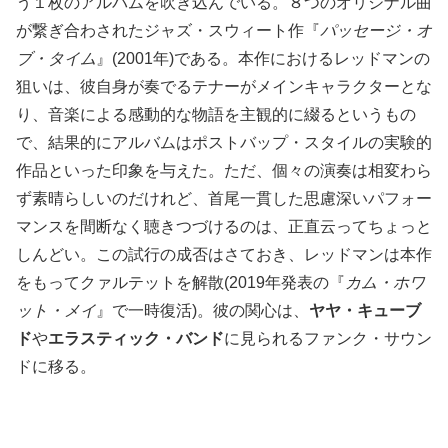
う１枚のアルバムを吹き込んでいる。８つのオリジナル曲
が繋ぎ合わされたジャズ・スウィート作『
パッセージ・オ
ブ・タイム
』(2001年)である。本作におけるレッドマンの
狙いは、彼自身が奏でるテナーがメインキャラクターとな
り、音楽による感動的な物語を主観的に綴るというもの
で、結果的にアルバムはポストバップ・スタイルの実験的
作品といった印象を与えた。ただ、個々の演奏は相変わら
ず素晴らしいのだけれど、首尾一貫した思慮深いパフォー
マンスを間断なく聴きつづけるのは、正直云ってちょっと
しんどい。この試行の成否はさておき、レッドマンは本作
をもってクァルテットを解散(2019年発表の『
カム・ホワ
ット・メイ
』で一時復活)。彼の関心は、
ヤヤ・キューブ
ド
や
エラスティック・バンド
に見られるファンク・サウン
ドに移る。