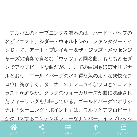
アルバムのオープニングを飾るのは、ハード・バップの
名ピアニスト、
シダー・ウォルトン
の「ファンタジー・イ
ン D」で、
アート・ブレイキー＆ザ・ジャズ・メッセンジ
ャーズ
の演奏で有名な「ウゲツ」と同名曲。もともとモダ
ンでアップビートな曲だが、ここでの曲調もほぼオリジナ
ルどおり。ゴールドバーグの水を得た魚のような爽快なフ
ロウに胸がすく。ターナーのアンニュイなソロとのコント
ラストが鮮やか。クックのヴォーカリーズが曲に洗練され
たフィーリングを加味している。ゴールドバーグのオリジ
ナル「ターニング・ポイント」は、ワルツとアフロビート
がクロスするコンテンポラリーなナンバー。インプレッシ
ョニズムを感じさせるゴールドバーグのフレージングが淀
ホーム
シェア
目次へ
トップ
サイドバー
みなく流れていく。後半のクァルテットによる熱いインタ