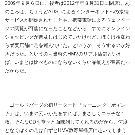
2009年９月６日に、後者は2012年年８月31日に閉店)。あ
のころは、ちょうどADSLによるインターネットへの接続
サービスが開始されたことや、携帯電話によるウェブペー
ジの閲覧が可能になったことなどから、すでにオンライン
ショッピングが普及しはじめていたけれど、ぼくは相変わ
らず実店舗に足を運んでいた。というか、そうするのが好
きだった。というのも当時のHMVのリアル店舗といえ
ば、いまとは比べものにならないくらい品揃えが豊富だっ
たからだ。
ゴールドバーグの初リーダー作『
ターニング・ポイン
ト
』は、いまの云いかたをすれば、まさしくニッチな１
枚。そんなCDを堂々と面陳列してくれるのだから、何度
となくぼくの足は自ずとHMV数寄屋橋店に赴いてしまう