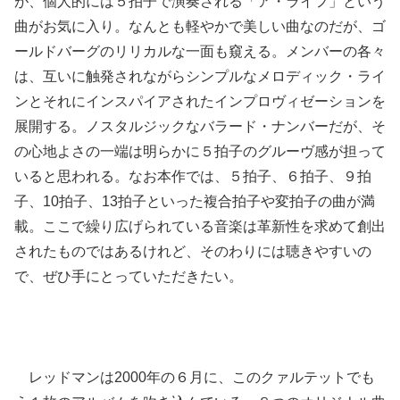
が、個人的には５拍子で演奏される「ア・ライフ」という
曲がお気に入り。なんとも軽やかで美しい曲なのだが、ゴ
ールドバーグのリリカルな一面も窺える。メンバーの各々
は、互いに触発されながらシンプルなメロディック・ライ
ンとそれにインスパイアされたインプロヴィゼーションを
展開する。ノスタルジックなバラード・ナンバーだが、そ
の心地よさの一端は明らかに５拍子のグルーヴ感が担って
いると思われる。なお本作では、５拍子、６拍子、９拍
子、10拍子、13拍子といった複合拍子や変拍子の曲が満
載。ここで繰り広げられている音楽は革新性を求めて創出
されたものではあるけれど、そのわりには聴きやすいの
で、ぜひ手にとっていただきたい。
レッドマンは2000年の６月に、このクァルテットでも