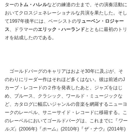
ターの
トム・ハレル
などの練達の士まで、その演奏活動に
おいてクロスジェネレーショナルな共演を果たした。そし
て1997年後半には、ベーシストの
リューベン・ロジャー
ス
、ドラマーの
エリック・ハーランド
とともに最初のトリ
オを結成したのである。
ゴールドバーグのキャリアはおよそ30年に及ぶが、そ
のわりにリーダー作はそれほど多くはない。彼は前述のJ
カーブ・レコードの２作を発表したあと、ジャズをはじ
め、ブルース、クラシック、ワールド・ミュージックな
ど、カタログに幅広いジャンルの音楽を網羅するニューヨ
ークのレーベル、サニーサイド・レコードに移籍する。こ
のレーベルにおいてゴールドバーグは、これまでに『
ワー
ルズ
』(2006年)『
ホーム
』(2010年)『
ザ・ナウ
』(2014年)