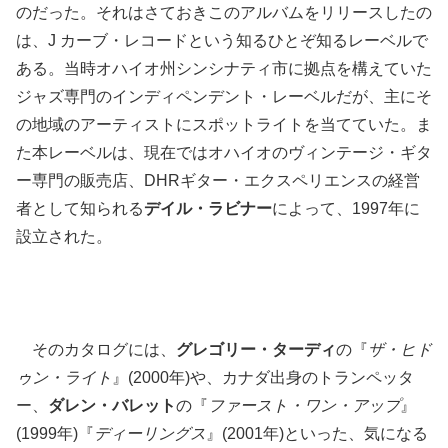
のだった。それはさておきこのアルバムをリリースしたの
は、J カーブ・レコードという知るひとぞ知るレーベルで
ある。当時オハイオ州シンシナティ市に拠点を構えていた
ジャズ専門のインディペンデント・レーベルだが、主にそ
の地域のアーティストにスポットライトを当てていた。ま
た本レーベルは、現在ではオハイオのヴィンテージ・ギタ
ー専門の販売店、DHRギター・エクスペリエンスの経営
者として知られる
デイル・ラビナー
によって、1997年に
設立された。
そのカタログには、
グレゴリー・ターディ
の『
ザ・ヒド
ゥン・ライト
』(2000年)や、カナダ出身のトランペッタ
ー、
ダレン・バレット
の『
ファースト・ワン・アップ
』
(1999年)『
ディーリングス
』(2001年)といった、気になる