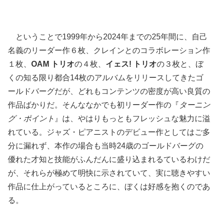
ということで1999年から2024年までの25年間に、自己
名義のリーダー作６枚、クレインとのコラボレーション作
１枚、
OAM トリオ
の４枚、
イェス! トリオ
の３枚と、ぼ
くの知る限り都合14枚のアルバムをリリースしてきたゴ
ールドバーグだが、どれもコンテンツの密度が高い良質の
作品ばかりだ。そんななかでも初リーダー作の『
ターニン
グ・ポイント
』は、やはりもっともフレッシュな魅力に溢
れている。ジャズ・ピアニストのデビュー作としてはご多
分に漏れず、本作の場合も当時24歳のゴールドバーグの
優れた才知と技能がふんだんに盛り込まれるているわけだ
が、それらが極めて明快に示されていて、実に聴きやすい
作品に仕上がっているところに、ぼくは好感を抱くのであ
る。