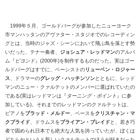
1999年５月、ゴールドバーグが参加したニューヨーク
市マンハッタンのアヴァター・スタジオでのレコーディン
グとは、当時のジャズ・シーンにおいて飛ぶ鳥を落とす勢
いだった、テナー奏者、
ジョシュア・レッドマン
のアルバ
ム『
ビヨンド
』(2000年)を制作するものだった。実はゴー
ルドバーグはすでに、ベーシストの
リューベン・ロジャー
ス
、ドラマーの
グレッグ・ハッチンソン
とともに、レッド
マンのニュー・クァルテットのメンバーに選ばれていたの
である(実はレッドマンは『
ターニング・ポイント
』に参
加している)。それまでのレッドマンのクァルテットは、
ピアノを
ブラッド・メルドー
、ベースを
クリスチャン・マ
クブライド
、ドラムスを
ブライアン・ブレイド
と、若き巧
者で固められ日本でも絶大な人気を誇っていたが、ぼくは
どちらかというと新しいクァルテットのほうが好きだった