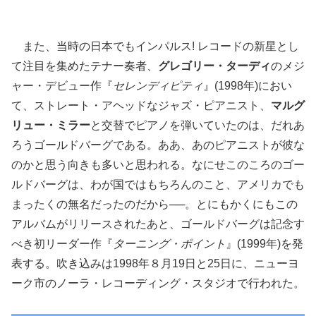
また、当時の日本でもインパルス! レコードの新星とし
て注目を集めたテナー奏者、
グレゴリー・ターディ
のメジ
ャー・デビュー作『
セレンディピティ
』(1998年)におい
て、ストレート・アヘッドなジャズ・ピアニスト、
マルグ
リュー・ミラー
と交替でピアノを弾いていたのは、だれあ
ろうゴールドバーグである。ああ、あのピアニストが彼な
のかと思う向きも多いと思われる。なにせこのころのゴー
ルドバーグは、わが国ではもちろんのこと、アメリカでも
まったくの無名だったのだから──。とにもかくにもこの
アルバムがリリースされたあと、ゴールドバーグは記念す
べき初リーダー作『
ターニング・ポイント
』(1999年)を発
表する。吹き込みは1998年８月19日と25日に、ニューヨ
ーク市のノーラ・レコーディング・スタジオで行われた。