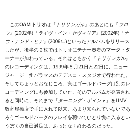
この
OAM トリオ
は『
トリリンガル
』のあとにも『
フロ
ウ
』(2002年)『
ライヴ・イン・セヴィリア
』(2002年)『
ナ
ウ・アンド・ヒア
』(2009年)といったアルバムをリリース
したが、後半の２枚ではトリオにテナー奏者の
マーク・タ
ーナー
が加わっている。それはともかく『
トリリンガル
』
のレコーディングは、1999年５月21日と22日に、ニュー
ジャージー州パラマスのテデスコ・スタジオで行われた。
そしてちょうどおなじころ、実はゴールドバーグは別のレ
コーディングにも参加していた。そのアルバムが発表され
ると同時に、それまで『
ターニング・ポイント
』をHMV
数寄屋橋店で手に入れて以来、あまり知られていないであ
ろうゴールドバーグのプレイを聴いてひとり悦に入るとい
うぼくの自己満足は、あっけなく終わるのだった。