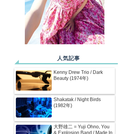
人気記事
Kenny Drew Trio / Dark
Beauty (1974年)
Shakatak / Night Birds
(1982年)
大野雄二 = Yuji Ohno, You
& Explosion Band / Made In