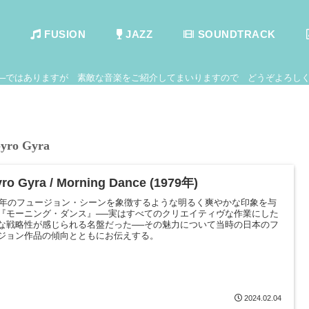
FUSION
JAZZ
SOUNDTRACK
──ではありますが 素敵な音楽をご紹介してまいりますので どうぞよろしく
yro Gyra
ro Gyra / Morning Dance (1979年)
79年のフュージョン・シーンを象徴するような明るく爽やかな印象を与
『モーニング・ダンス』──実はすべてのクリエイティヴな作業にした
な戦略性が感じられる名盤だった──その魅力について当時の日本のフ
ジョン作品の傾向とともにお伝えする。
2024.02.04