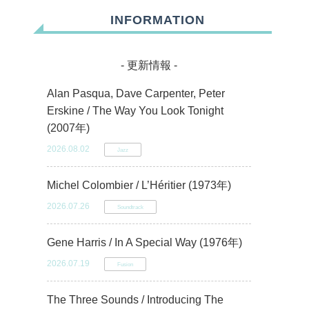
INFORMATION
- 更新情報 -
Alan Pasqua, Dave Carpenter, Peter
Erskine / The Way You Look Tonight
(2007年)
2026.08.02
Jazz
Michel Colombier / L’Héritier (1973年)
2026.07.26
Soundtrack
Gene Harris / In A Special Way (1976年)
2026.07.19
Fusion
The Three Sounds / Introducing The