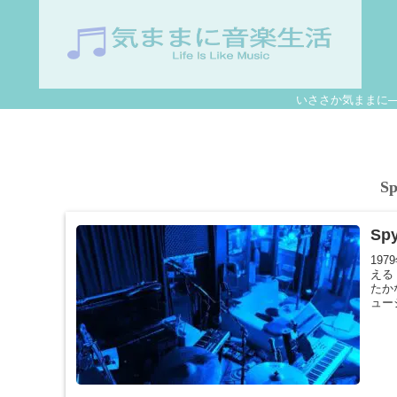
いささか気ままに
Sp
Spy
19
える
たか
ュー