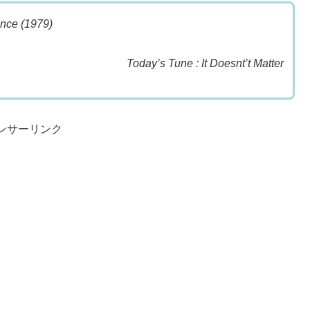
ance (1979)
Today’s Tune : It Doesnt’t Matter
ンサーリンク