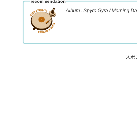
recommendation
Album : Spyro Gyra / Morning D
スポ