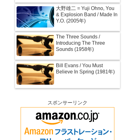
大野雄二 = Yuji Ohno, You
& Explosion Band / Made In
Y.O. (2005年)
The Three Sounds /
Introducing The Three
Sounds (1958年)
Bill Evans / You Must
Believe In Spring (1981年)
スポンサーリンク