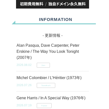
INFORMATION
- 更新情報 -
Alan Pasqua, Dave Carpenter, Peter
Erskine / The Way You Look Tonight
(2007年)
2026.08.02
Jazz
Michel Colombier / L’Héritier (1973年)
2026.07.26
Soundtrack
Gene Harris / In A Special Way (1976年)
2026.07.19
Fusion