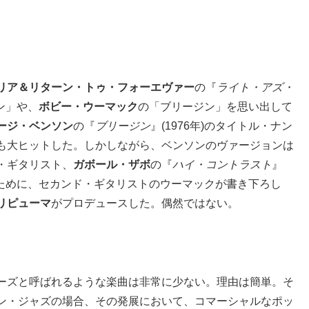
リア＆リターン・トゥ・フォーエヴァー
の『
ライト・アズ・
イン」や、
ボビー・ウーマック
の「ブリージン」を思い出して
ージ・ベンソン
の『
ブリージン
』(1976年)のタイトル・ナン
も大ヒットした。しかしながら、ベンソンのヴァージョンは
・ギタリスト、
ガボール・ザボ
の『
ハイ・コントラスト
』
グのために、セカンド・ギタリストのウーマックが書き下ろし
リピューマ
がプロデュースした。偶然ではない。
ーズと呼ばれるような楽曲は非常に少ない。理由は簡単。そ
ン・ジャズの場合、その発展において、コマーシャルなポッ