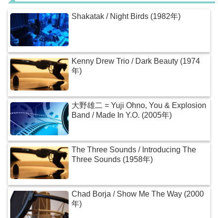
Shakatak / Night Birds (1982年)
Kenny Drew Trio / Dark Beauty (1974
年)
大野雄二 = Yuji Ohno, You & Explosion
Band / Made In Y.O. (2005年)
The Three Sounds / Introducing The
Three Sounds (1958年)
Chad Borja / Show Me The Way (2000
年)