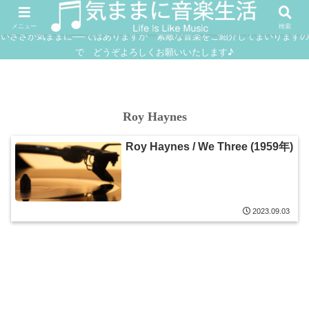
FUSION
JAZZ
SOUNDTRACK
IN
メニュー
検索
いささか気ままに──ではありますが 素敵な音楽をご紹介してまいりますの
で どうぞよろしくお願いいたします♪
Roy Haynes
Roy Haynes / We Three (1959年)
2023.09.03