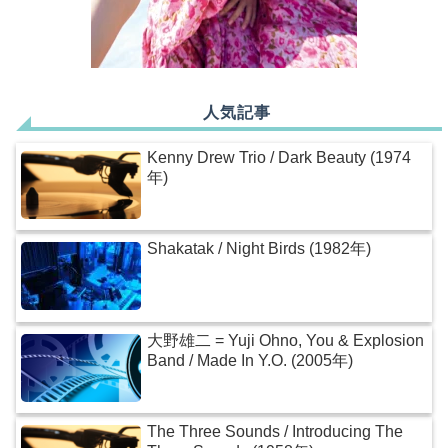
人気記事
Kenny Drew Trio / Dark Beauty (1974
年)
Shakatak / Night Birds (1982年)
大野雄二 = Yuji Ohno, You & Explosion
Band / Made In Y.O. (2005年)
The Three Sounds / Introducing The