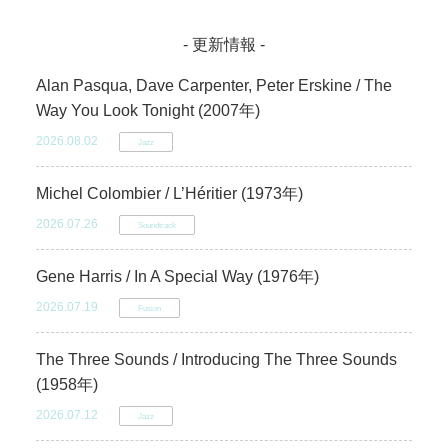
- 更新情報 -
Alan Pasqua, Dave Carpenter, Peter Erskine / The
Way You Look Tonight (2007年)
2026.08.02
Jazz
Michel Colombier / L’Héritier (1973年)
2026.07.26
Soundtrack
Gene Harris / In A Special Way (1976年)
2026.07.19
Fusion
The Three Sounds / Introducing The Three Sounds
(1958年)
2026.07.12
Jazz