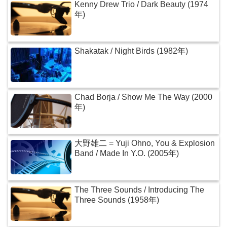
Kenny Drew Trio / Dark Beauty (1974
年)
Shakatak / Night Birds (1982年)
Chad Borja / Show Me The Way (2000
年)
大野雄二 = Yuji Ohno, You & Explosion
Band / Made In Y.O. (2005年)
The Three Sounds / Introducing The
Three Sounds (1958年)