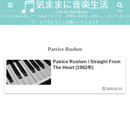
FUSION
JAZZ
SOUNDTRACK
IN
メニュー
検索
いささか気ままに──ではありますが 素敵な音楽をご紹介してまいりますの
で どうぞよろしくお願いいたします♪
Patrice Rushen
Patrice Rushen / Straight From
The Heart (1982年)
2025.02.23