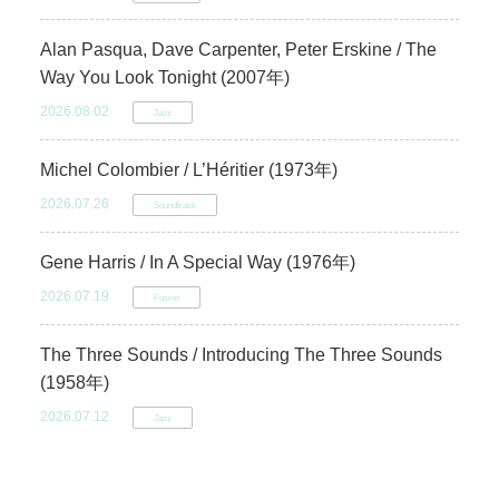
Alan Pasqua, Dave Carpenter, Peter Erskine / The
Way You Look Tonight (2007年)
2026.08.02
Jazz
Michel Colombier / L’Héritier (1973年)
2026.07.26
Soundtrack
Gene Harris / In A Special Way (1976年)
2026.07.19
Fusion
The Three Sounds / Introducing The Three Sounds
(1958年)
2026.07.12
Jazz