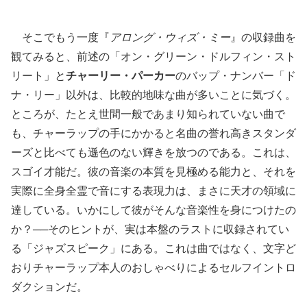
そこでもう一度『
アロング・ウィズ・ミー
』の収録曲を
観てみると、前述の「オン・グリーン・ドルフィン・スト
リート」と
チャーリー・パーカー
のバップ・ナンバー「ド
ナ・リー」以外は、比較的地味な曲が多いことに気づく。
ところが、たとえ世間一般であまり知られていない曲で
も、チャーラップの手にかかると名曲の誉れ高きスタンダ
ーズと比べても遜色のない輝きを放つのである。これは、
スゴイ才能だ。彼の音楽の本質を見極める能力と、それを
実際に全身全霊で音にする表現力は、まさに天才の領域に
達している。いかにして彼がそんな音楽性を身につけたの
か？──そのヒントが、実は本盤のラストに収録されてい
る「ジャズスピーク」にある。これは曲ではなく、文字ど
おりチャーラップ本人のおしゃべりによるセルフイントロ
ダクションだ。