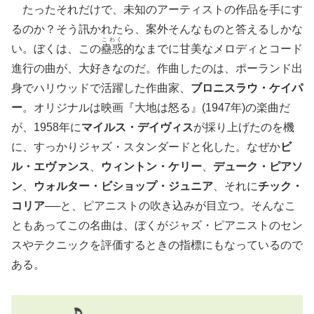
たったそれだけで、未知のアーティストの作品を手にす
るのか？そう訊かれたら、案外そんなものと答えるしかな
こわく
い。ぼくは、この
蠱惑
的なまでに甘美なメロディとコード
進行の曲が、大好きなのだ。作曲したのは、ポーランド出
身でハリウッドで活躍した作曲家、
ブロニスラウ・ケイパ
ー
。オリジナルは映画『大地は怒る』(1947年)の楽曲だ
が、1958年に
マイルス・デイヴィス
が採り上げたのを機
に、すっかりジャズ・スタンダードと化した。なぜか
ビ
ル・エヴァンス
、
ウィントン・ケリー
、
デューク・ピアソ
ン
、
ウォルター・ビショップ・ジュニア
、それに
チック・
コリア
──と、ピアニストの吹き込みが目立つ。そんなこ
ともあってこの名曲は、ぼくがジャズ・ピアニストのセン
スやテクニックを評価するときの指標にもなっているので
ある。