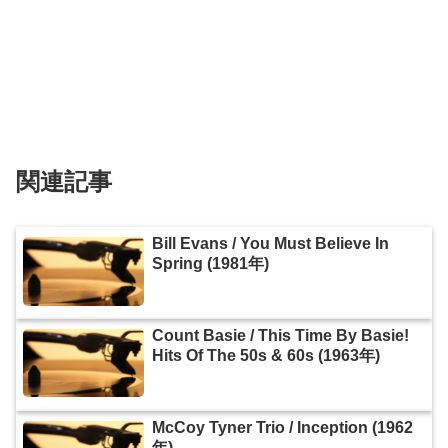
関連記事
Bill Evans / You Must Believe In
Spring (1981年)
Count Basie / This Time By Basie!
Hits Of The 50s & 60s (1963年)
McCoy Tyner Trio / Inception (1962
年)