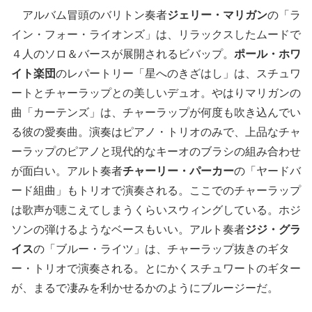
アルバム冒頭のバリトン奏者
ジェリー・マリガン
の「ラ
イン・フォー・ライオンズ」は、リラックスしたムードで
４人のソロ＆バースが展開されるビバップ。
ポール・ホワ
イト楽団
のレパートリー「星へのきざはし」は、スチュワ
ートとチャーラップとの美しいデュオ。やはりマリガンの
曲「カーテンズ」は、チャーラップが何度も吹き込んでい
る彼の愛奏曲。演奏はピアノ・トリオのみで、上品なチャ
ーラップのピアノと現代的なキーオのブラシの組み合わせ
が面白い。アルト奏者
チャーリー・パーカー
の「ヤードバ
ード組曲」もトリオで演奏される。ここでのチャーラップ
は歌声が聴こえてしまうくらいスウィングしている。ホジ
ソンの弾けるようなベースもいい。アルト奏者
ジジ・グラ
イス
の「ブルー・ライツ」は、チャーラップ抜きのギタ
ー・トリオで演奏される。とにかくスチュワートのギター
が、まるで凄みを利かせるかのようにブルージーだ。