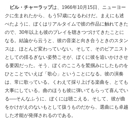
ビル・チャーラップ
は、1966年10月15日、ニューヨー
クに生まれたから、もう57歳になるわけだ。まえにも述
べたように、ぼくはリアルタイムで彼の作品に触れてきた
ので、30年以上も彼のプレイを聴きつづけてきたことに
なる。結論から云うと、彼の音楽と向き合うときのスタン
スは、ほとんど変わっていない。そして、そのピアニスト
としての揺るぎない姿勢こそが、ぼくに彼を追いかけさせ
る要因だった。そう、ぼくのこころを鷲掴みにしたものを
ひとことでいえば「歌心」ということになる。彼の演奏
は、常に歌っている。くわえて採り上げる楽曲を、とても
大事にしている。曲のほうも彼に弾いてもらって喜んでい
る──そんなふうに、ぼくには聴こえる。そして、彼が曲
をかけがえのないもとして扱うものだから、選曲にも卓越
した才能が発揮されるのである。