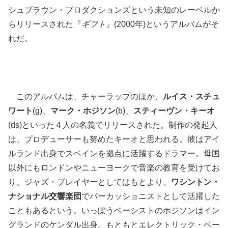
シュブラウン・プロダクションズという未知のレーベルか
らリリースされた『
ギフト
』(2000年)というアルバムがそ
れだ。
このアルバムは、チャーラップのほか、
ルイス・スチュ
ワート
(g)、
マーク・ホジソン
(b)、
スティーヴン・キーオ
(ds)といった４人の名義でリリースされた。制作の発起人
は、プロデューサーも努めたキーオと思われる。彼はアイ
ルランド出身でスペインを拠点に活躍するドラマー。母国
以外にもロンドンやニューヨークで音楽の教育を受けてお
り、ジャズ・プレイヤーとしてはもとより、
ワシントン・
ナショナル交響楽団
でパーカッショニストとして活躍した
こともあるという。いっぽうベーシストのホジソンはイン
グランドのケンダル出身。もともとエレクトリック・ベー