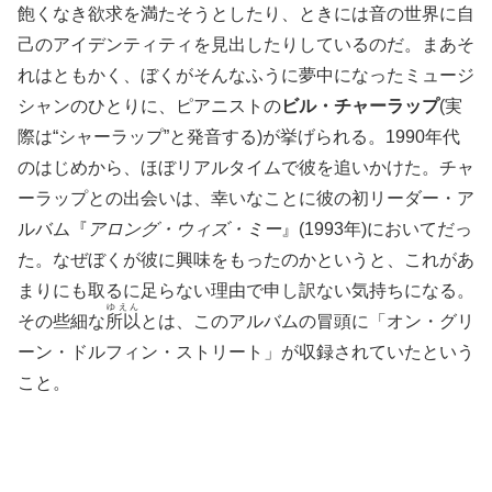
飽くなき欲求を満たそうとしたり、ときには音の世界に自
己のアイデンティティを見出したりしているのだ。まあそ
れはともかく、ぼくがそんなふうに夢中になったミュージ
シャンのひとりに、ピアニストの
ビル・チャーラップ
(実
際は“シャーラップ”と発音する)が挙げられる。1990年代
のはじめから、ほぼリアルタイムで彼を追いかけた。チャ
ーラップとの出会いは、幸いなことに彼の初リーダー・ア
ルバム『
アロング・ウィズ・ミー
』(1993年)においてだっ
た。なぜぼくが彼に興味をもったのかというと、これがあ
まりにも取るに足らない理由で申し訳ない気持ちになる。
ゆえん
その些細な
所以
とは、このアルバムの冒頭に「オン・グリ
ーン・ドルフィン・ストリート」が収録されていたという
こと。