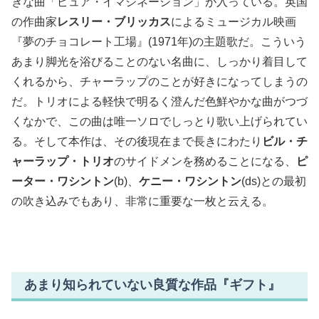
きな曲「ピュア・イマジネーション」が入っている。英国
の作曲家
レスリー・ブリッカス
によるミュージカル映画
『夢のチョコレート工場』(1971年)の主題歌だ。こういう
あまり脚光を浴びることのない名曲に、しっかり着目して
くれるから、チャーラップのことが好きになってしまうの
だ。トリオによる軽快で明るく澄んだ色鮮やかな曲がつづ
くなかで、この曲は唯一ソロでしっとり歌い上げられてい
る。そして本作は、その後現在まで長きにわたり
ビル・チ
ャーラップ・トリオ
のサイドメンを務めることになる、
ピ
ーター・ワシントン
(b)、
ケニー・ワシントン
(ds)との最初
の吹き込みでもあり、非常に重要な一枚と云える。
あまり知られていない良質な作品『ギフト』