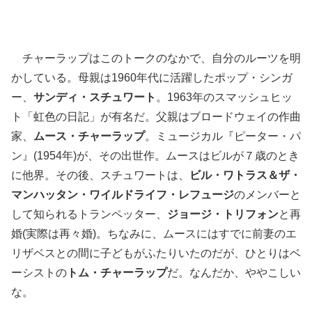
チャーラップはこのトークのなかで、自分のルーツを明
かしている。母親は1960年代に活躍したポップ・シンガ
ー、
サンディ・スチュワート
。1963年のスマッシュヒッ
ト「虹色の日記」が有名だ。父親はブロードウェイの作曲
家、
ムース・チャーラップ
。ミュージカル『ピーター・パ
ン』(1954年)が、その出世作。ムースはビルが７歳のとき
に他界。その後、スチュワートは、
ビル・ワトラス＆ザ・
マンハッタン・ワイルドライフ・レフュージ
のメンバーと
して知られるトランペッター、
ジョージ・トリフォン
と再
婚(実際は再々婚)。ちなみに、ムースにはすでに前妻のエ
リザベスとの間に子どもがふたりいたのだが、ひとりはベ
ーシストの
トム・チャーラップ
だ。なんだか、ややこしい
な。