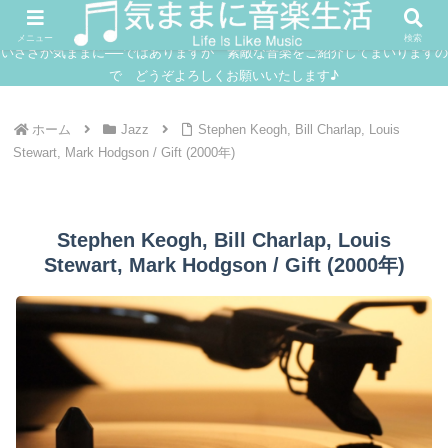
FUSION
JAZZ
SOUNDTRACK
IN
メニュー
検索
いささか気ままに──ではありますが 素敵な音楽をご紹介してまいりますの
で どうぞよろしくお願いいたします♪
ホーム
Jazz
Stephen Keogh, Bill Charlap, Louis
Stewart, Mark Hodgson / Gift (2000年)
Stephen Keogh, Bill Charlap, Louis
Stewart, Mark Hodgson / Gift (2000年)