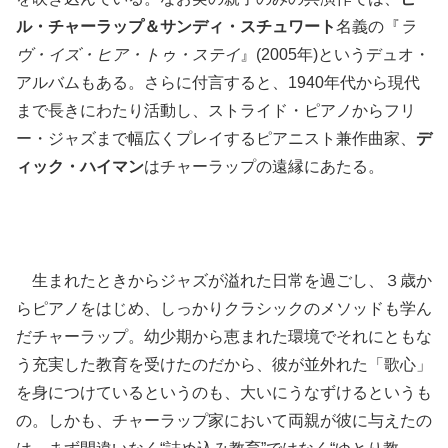
ル・チャーラップ＆サンディ・スチュワート
名義の『
ラ
ヴ・イズ・ヒア・トゥ・ステイ
』(2005年)というデュオ・
アルバムもある。さらに付言すると、1940年代から現代
まで長きにわたり活動し、ストライド・ピアノからフリ
ー・ジャズまで幅広くプレイするピアニスト兼作曲家、
デ
ィック・ハイマン
はチャーラップの遠縁にあたる。
生まれたときからジャズが溢れた日常を過ごし、３歳か
らピアノをはじめ、しっかりクラシックのメソッドも学ん
だチャーラップ。幼少期から恵まれた環境でそれにともな
う充実した教育を受けたのだから、彼が並外れた「歌心」
を身につけているというのも、大いにうなずけるというも
の。しかも、チャーラップ家において両親が彼に与えたの