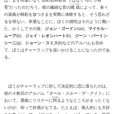
は、まず間違いなく“詰め込み教育”ではなく“ゆとり教
しょくせい
育”だったのだろう。彼の繊細な音の
織成
によって、各々
の楽曲が精彩を放つさまを実際に体験すると、そう思わざ
るを得ない。幸運なことに、ぼくの感性はそのように働い
た。かくしてその後、
ジョン・ゴードン
(as)、
マイケル・
ムーア
(b)、
ジェイ・レオンハート
(b)、
ジーン・バートン
シーニ
(g)、
ショーン・スミス
(b)などのアルバムも含め
て、ぼくはチャーラップを追いかけることになったのであ
る。
ぼくがチャーラップに対して決定的に恋に落ちたのは、
彼の４枚目のアルバム『
オール・スルー・ザ・ナイト
』に
おもね
おいて。選曲にリスナーに
阿
るようなところがまったくな
いのが、却って好感がもてる。たとえば、個人的にも大好