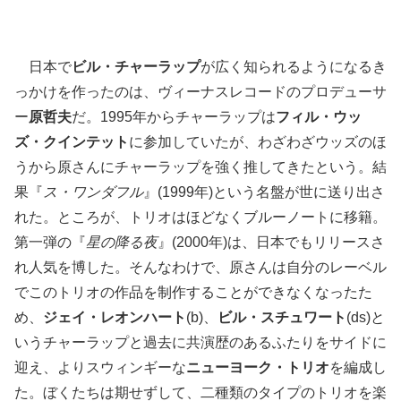
日本で
ビル・チャーラップ
が広く知られるようになるき
っかけを作ったのは、ヴィーナスレコードのプロデューサ
ー
原哲夫
だ。1995年からチャーラップは
フィル・ウッ
ズ・クインテット
に参加していたが、わざわざウッズのほ
うから原さんにチャーラップを強く推してきたという。結
果『
ス・ワンダフル
』(1999年)という名盤が世に送り出さ
れた。ところが、トリオはほどなくブルーノートに移籍。
第一弾の『
星の降る夜
』(2000年)は、日本でもリリースさ
れ人気を博した。そんなわけで、原さんは自分のレーベル
でこのトリオの作品を制作することができなくなったた
め、
ジェイ・レオンハート
(b)、
ビル・スチュワート
(ds)と
いうチャーラップと過去に共演歴のあるふたりをサイドに
迎え、よりスウィンギーな
ニューヨーク・トリオ
を編成し
た。ぼくたちは期せずして、二種類のタイプのトリオを楽