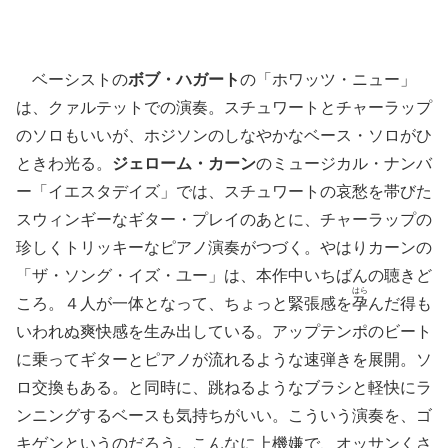
ベーシストの
ボブ・ハガート
の「ホワッツ・ニュー」
は、クァルテットでの演奏。スチュワートとチャーラップ
のソロもいいが、ホジソンのしなやかなベース・ソロがひ
ときわ光る。
ジェローム・カーン
のミュージカル・ナンバ
ー「イエスタデイズ」では、スチュワートの哀愁を帯びた
スウィンギーなギター・プレイのあとに、チャーラップの
珍しくトリッキーなピアノ演奏がつづく。やはりカーンの
「ザ・ソング・イズ・ユー」は、本作中いちばんの聴きど
はら
ころ。４人が一体となって、ちょっと緊張感を
孕
んだ得も
いわれぬ爽快感を生み出している。アップテンポのビート
に乗ってギターとピアノが流れるような速弾きを展開。ソ
ロ交換もある。と同時に、跳ねるようなブラシと軽快にラ
ンニングするベースも気持ちがいい。こういう演奏を、ゴ
キゲンというのだろう。こんなに上機嫌で、オッサンくさ