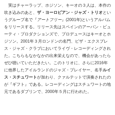
実はチャーラップ、ホジソン、キーオの３人は、本作の
吹き込みのあと、
ザ・ヨーロピアン・ジャズ・トリオ
とい
うグループ名で『
アートフリー
』(2001年)というアルバム
をリリースする。リリース先はスペインのアーバン・ビュ
ーティ・プロダクションズで、プロデュースはキーオとホ
ジソン。2001年３月ロンドンの名門、ピザ・エクスプレ
ス・ジャズ・クラブにおいてライヴ・レコーディングされ
た。こちらもなかなかの出来栄えなので、機会があったら
ぜひ聴いていただきたい。このトリオに、さらに2016年
に他界したアイルランドのジャズ・プレイヤー、名手
ルイ
ス・スチュワート
が加わり、クァルテットで演奏されたの
が『ギフト』である。レコーディングはスチュワートの地
元であるダブリンで、2000年５月に行われた。