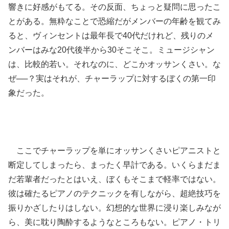
響きに好感がもてる。その反面、ちょっと疑問に思ったこ
とがある。無粋なことで恐縮だがメンバーの年齢を観てみ
ると、ヴィンセントは最年長で40代だけれど、残りのメ
ンバーはみな20代後半から30そこそこ。ミュージシャン
は、比較的若い。それなのに、どこかオッサンくさい。な
ぜ──？実はそれが、チャーラップに対するぼくの第一印
象だった。
ここでチャーラップを単にオッサンくさいピアニストと
断定してしまったら、まったく早計である。いくらまだま
だ若輩者だったとはいえ、ぼくもそこまで軽率ではない。
彼は確たるピアノのテクニックを有しながら、超絶技巧を
振りかざしたりはしない。幻想的な世界に浸り楽しみなが
ら、美に耽り陶酔するようなところもない。ピアノ・トリ