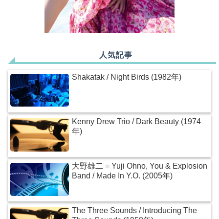
人気記事
Shakatak / Night Birds (1982年)
Kenny Drew Trio / Dark Beauty (1974
年)
大野雄二 = Yuji Ohno, You & Explosion
Band / Made In Y.O. (2005年)
The Three Sounds / Introducing The