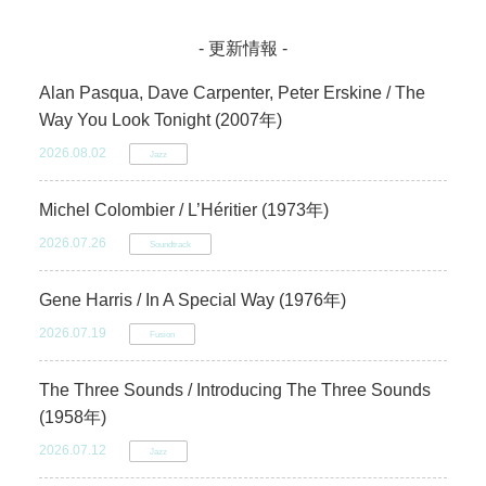
- 更新情報 -
Alan Pasqua, Dave Carpenter, Peter Erskine / The
Way You Look Tonight (2007年)
2026.08.02
Jazz
Michel Colombier / L’Héritier (1973年)
2026.07.26
Soundtrack
Gene Harris / In A Special Way (1976年)
2026.07.19
Fusion
The Three Sounds / Introducing The Three Sounds
(1958年)
2026.07.12
Jazz