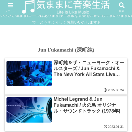
FUSION
JAZZ
SOUNDTRACK
IN
メニュー
検索
いささか気ままに──ではありますが 素敵な音楽をご紹介してまいりますの
で どうぞよろしくお願いいたします♪
Jun Fukamachi (深町純)
深町純＆ザ・ニューヨーク・オー
ルスターズ / Jun Fukamachi &
The New York All Stars Live
(1978年)
2025.08.24
Michel Legrand & Jun
Fukamachi / 火の鳥 オリジナ
ル・サウンドトラック (1978年)
2023.01.31