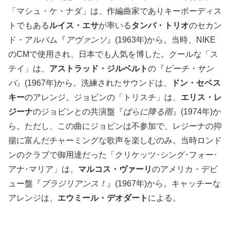
「マシュ・ケ・ナダ」は、作編曲家でありキーボーディス
トでもある
ルイス・エサ
が率いる
タンバ・トリオ
のセカン
ド・アルバム『
アヴァンソ
』(1963年)から。当時、NIKE
のCMで使用され、日本でも人気を博した。クールな「ス
テイ」は、
アストラッド・ジルベルト
の『
ビーチ・サン
バ
』(1967年)から。洗練されたサウンドは、
ドン・セベス
キー
のアレンジ。ジョビンの「トリスチ」は、
エリス・レ
ジーナ
のジョビンとの共演盤『
ばらに降る雨
』(1974年)か
ら。ただし、この曲にジョビンは不参加で、レジーナの抑
揚に富んだチャーミングな歌声を楽しむのみ。当時ロンド
ンのクラブで御用達だった「クリケッツ･シング･フォー･
アナ･マリア」は、
マルコス・ヴァーリ
のアメリカ・デビ
ュー盤『
ブラジリアンス！
』(1967年)から。キャッチーな
アレンジは、
エウミール・デオダート
による。