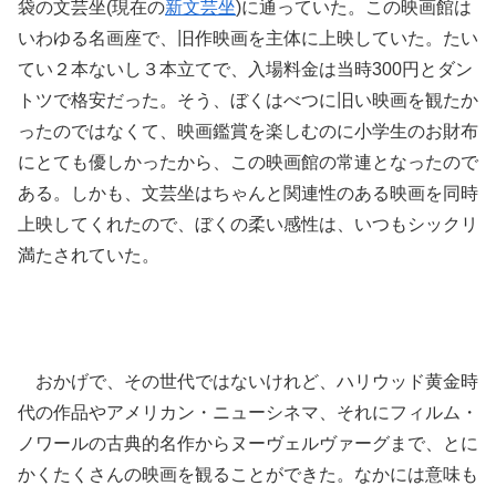
袋の文芸坐(現在の
新文芸坐
)に通っていた。この映画館は
いわゆる名画座で、旧作映画を主体に上映していた。たい
てい２本ないし３本立てで、入場料金は当時300円とダン
トツで格安だった。そう、ぼくはべつに旧い映画を観たか
ったのではなくて、映画鑑賞を楽しむのに小学生のお財布
にとても優しかったから、この映画館の常連となったので
ある。しかも、文芸坐はちゃんと関連性のある映画を同時
上映してくれたので、ぼくの柔い感性は、いつもシックリ
満たされていた。
おかげで、その世代ではないけれど、ハリウッド黄金時
代の作品やアメリカン・ニューシネマ、それにフィルム・
ノワールの古典的名作からヌーヴェルヴァーグまで、とに
かくたくさんの映画を観ることができた。なかには意味も