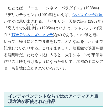
たとえば、『ニュー・シネマ・パラダイス』(1988年)
『デリカテッセン』(1991年)といえば、
シネスイッチ銀座
がすぐに思い出される。『ベルリン・天使の詩』(1987年)
ディスタンス
『恋人までの
距離
』(1995年)といえば、シャンテシネ(現
在の
TOHOシネマズシャンテ
)なのである。いつ誰と観に
いって、帰りにどこで食事をして、どんな話をしたかまで
記憶していたりする。これぞまさしく、映画館で映画を観
る醍醐味だ。ただ今世紀に入ると、大手シネコンが単館系
作品の上映を設けるようになったせいで、老舗のミニシア
ターも苦境に立たされているという。
インディペンデントならではのアイディアと表
現方法が駆使された作品