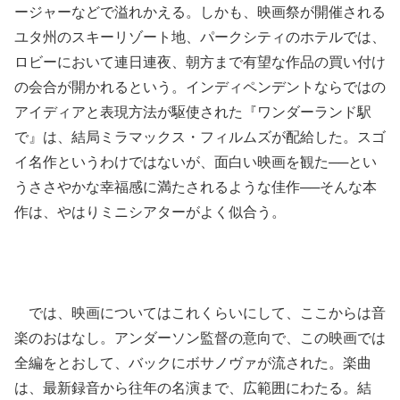
ージャーなどで溢れかえる。しかも、映画祭が開催される
ユタ州のスキーリゾート地、パークシティのホテルでは、
ロビーにおいて連日連夜、朝方まで有望な作品の買い付け
の会合が開かれるという。インディペンデントならではの
アイディアと表現方法が駆使された『ワンダーランド駅
で』は、結局ミラマックス・フィルムズが配給した。スゴ
イ名作というわけではないが、面白い映画を観た──とい
うささやかな幸福感に満たされるような佳作──そんな本
作は、やはりミニシアターがよく似合う。
では、映画についてはこれくらいにして、ここからは音
楽のおはなし。アンダーソン監督の意向で、この映画では
全編をとおして、バックにボサノヴァが流された。楽曲
は、最新録音から往年の名演まで、広範囲にわたる。結