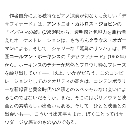
作者自身による独特なピアノ演奏が切なくも美しい「デ
サフィナード」は、
アントニオ・カルロス・ジョビン
の
『
イパネマの娘
』(1963年)から。透明感と包容力を兼ね備
えたオーケストレーションは、もちろん
クラウス・オガー
マン
による。そして、ジャジーな「鷲鳥のサンバ」は、巨
匠
コールマン・ホーキンス
の『
デサフィナード
』(1962年)
から。ホーキンスのテナーが悠然とブロウし粋なフレーズ
を繰り出していく──。以上、いかがだろう、このコンピ
レーションとしてのクオリティの高さは、コンテンポラリ
ーな新録音と黄金時代の名演とのスペシャルな出会いによ
るものではないだろうか。また、そこにはボサノヴァと映
画との素晴らしい出会いもある。そして、ひとと映画との
出会いも──。こういう出来事もまた、ぼくにとってはサ
ウダージな感覚のものなのである。