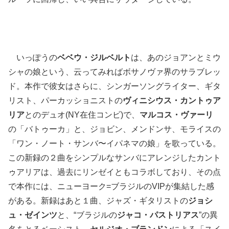
いっぽうの
ベベウ・ジルベルト
は、あのジョアンとミウ
シャの娘という、云ってみればボサノヴァ界のサラブレッ
ド。本作で彼女はさらに、シンガーソングライター、ギタ
リスト、パーカッショニストの
ヴィニシウス・カントゥア
リア
とのデュオ(NY在住コンビ)で、
マルコス・ヴァーリ
の「バトゥーカ」と、ジョビン、メンドンサ、モライスの
「ワン・ノート・サンバ〜イパネマの娘」を歌っている。
この新録の２曲をシンプルなサンバにアレンジしたカント
ゥアリアは、過去にリンゼイともコラボしており、その点
で本作には、ニューヨーク=ブラジルのVIPが集結した感
がある。新録はあと１曲、ジャズ・ギタリストの
ジョシ
ュ・ゼインツ
と、“ブラジルの
ジャコ・パストリアス
”の異