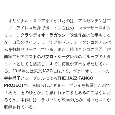
オリジナル・スコアを手がけたのは、アルゼンチンはブ
エノスアイレス出身でボストン在住のコンポーザー兼ギタ
リスト、
クラウディオ・ラガッシ
。映像作品の仕事もする
が、自己のクインテットでアルゼンチン・タンゴのアルバ
ムを数枚リリースしている。また、現代タンゴの巨匠、作
曲家でピアニストの
パブロ・シーグレル
のグループのギタ
リストとしても活躍し、すでに何度か来日を果たしてい
る。2016年には東京JAZZにおいて、ヴァイオリニストの
寺井尚子
とシーグレルによる
THE JAZZ TANGO
PROJECT
で、素晴らしいギター・プレイを披露したので
「ああ、あのひとか」と思われる向きもあるのではないだ
ろうか。本作には、ラガッシが映画のために書いた４曲が
収録されている。