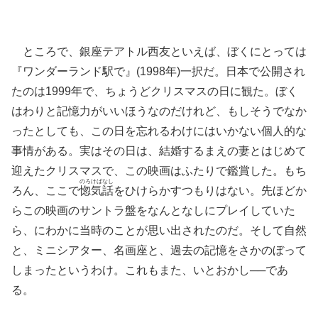
ところで、銀座テアトル西友といえば、ぼくにとっては
『ワンダーランド駅で』(1998年)一択だ。日本で公開され
たのは1999年で、ちょうどクリスマスの日に観た。ぼく
はわりと記憶力がいいほうなのだけれど、もしそうでなか
ったとしても、この日を忘れるわけにはいかない個人的な
事情がある。実はその日は、結婚するまえの妻とはじめて
迎えたクリスマスで、この映画はふたりで鑑賞した。もち
のろけばなし
ろん、ここで
惚気話
をひけらかすつもりはない。先ほどか
らこの映画のサントラ盤をなんとなしにプレイしていた
ら、にわかに当時のことが思い出されたのだ。そして自然
と、ミニシアター、名画座と、過去の記憶をさかのぼって
しまったというわけ。これもまた、いとおかし──であ
る。