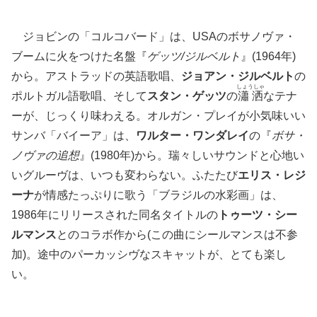
ジョビンの「コルコバード」は、USAのボサノヴァ・
ブームに火をつけた名盤『
ゲッツ/ジルベルト
』(1964年)
から。アストラッドの英語歌唱、
ジョアン・ジルベルト
の
しょうしゃ
ポルトガル語歌唱、そして
スタン・ゲッツ
の
瀟洒
なテナ
ーが、じっくり味わえる。オルガン・プレイが小気味いい
サンバ「バイーア」は、
ワルター・ワンダレイ
の『
ボサ・
ノヴァの追想
』(1980年)から。瑞々しいサウンドと心地い
いグルーヴは、いつも変わらない。ふたたび
エリス・レジ
ーナ
が情感たっぷりに歌う「ブラジルの水彩画」は、
1986年にリリースされた同名タイトルの
トゥーツ・シー
ルマンス
とのコラボ作から(この曲にシールマンスは不参
加)。途中のパーカッシヴなスキャットが、とても楽し
い。