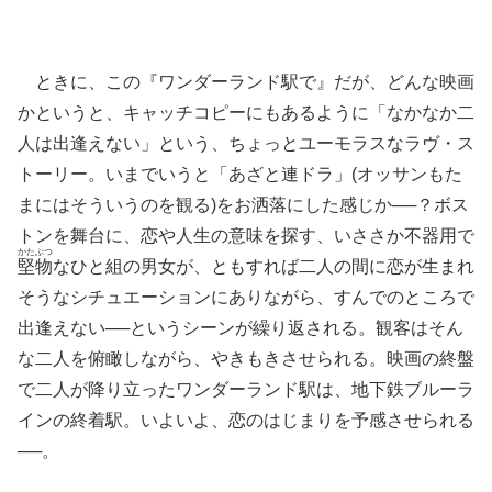
ときに、この『ワンダーランド駅で』だが、どんな映画
かというと、キャッチコピーにもあるように「なかなか二
人は出逢えない」という、ちょっとユーモラスなラヴ・ス
トーリー。いまでいうと「あざと連ドラ」(オッサンもた
まにはそういうのを観る)をお洒落にした感じか──？ボス
トンを舞台に、恋や人生の意味を探す、いささか不器用で
かたぶつ
堅物
なひと組の男女が、ともすれば二人の間に恋が生まれ
そうなシチュエーションにありながら、すんでのところで
出逢えない──というシーンが繰り返される。観客はそん
な二人を俯瞰しながら、やきもきさせられる。映画の終盤
で二人が降り立ったワンダーランド駅は、地下鉄ブルーラ
インの終着駅。いよいよ、恋のはじまりを予感させられる
──。