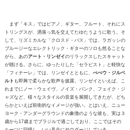
まず「キス」ではピアノ、ギター、フルート、それにス
トリングスが、洒落っ気を交えてたゆたうように歌う。そ
して、リズミカルな「クロスド・パス」では、ラガッシの
ブルージーなエレクトリック・ギターのソロも然ることな
がら、あの
アート・リンゼイ
のリラックスしたスキャット
が聴ける。さらに、ゆったりした「セラピスト」と軽快な
「フィナーレ」では、リンゼイとともに、
べべウ・ジルベ
ルト
も即興で柔らかな歌声を披露。リンゼイといえば、こ
れまでにノー・ウェイヴ、ノイズ・パンク、フェイク・ジ
ャズなど、様々なスタイルの音楽を展開してきたが、どち
らかといえば前衛的なイメージが強い。とはいえ、ニュー
ヨーク・アンダーグラウンドの象徴のような彼も、実は３
歳から17歳までブラジルで過ごしており、ここではその
ルーツに回帰し、いい具合にサウダージしている。